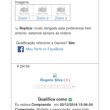
Imagens:
Zoom 1
Zoom 2
Zoom 3
Replica:
muito obrigado pela preferencia hein
antonio, estamos sempre as ordens
Qualificação referente a Games?
Sim
Meu Perfil no FaceBook
#
29154
Rogerio Silva
(
0
)
Qualifica como
Eu estava
Comprando
em
02/12/2016 15:06:54
Comentario:
Perfeita a negociação, game todo