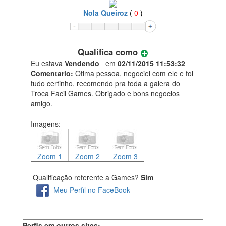
Nola Queiroz
(
0
)
Qualifica como
Eu estava
Vendendo
em
02/11/2015 11:53:32
Comentario:
Otima pessoa, negociei com ele e foi
tudo certinho, recomendo pra toda a galera do
Troca Facil Games. Obrigado e bons negocios
amigo.
Imagens:
Zoom 1
Zoom 2
Zoom 3
Qualificação referente a Games?
Sim
Meu Perfil no FaceBook
Perfis em outros sites: