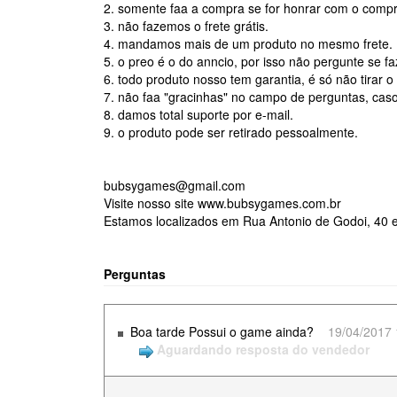
2. somente faa a compra se for honrar com o comp
3. não fazemos o frete grátis.
4. mandamos mais de um produto no mesmo frete.
5. o preo é o do anncio, por isso não pergunte se f
6. todo produto nosso tem garantia, é só não tirar 
7. não faa "gracinhas" no campo de perguntas, caso
8. damos total suporte por e-mail.
9. o produto pode ser retirado pessoalmente.
bubsygames@gmail.com
Visite nosso site www.bubsygames.com.br
Estamos localizados em Rua Antonio de Godoi, 40 e
Perguntas
Boa tarde Possui o game ainda?
19/04/2017 
Aguardando resposta do vendedor