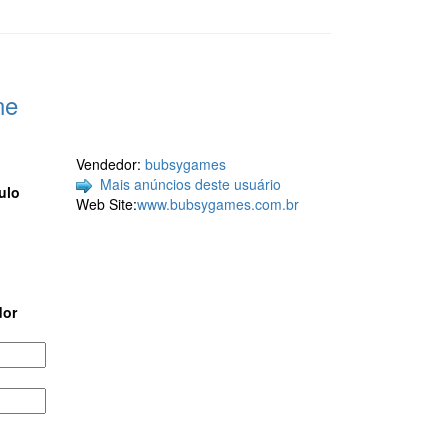
ne
Vendedor:
bubsygames
Mais anúncios deste usuário
aulo
Web Site:
www.bubsygames.com.br
dor