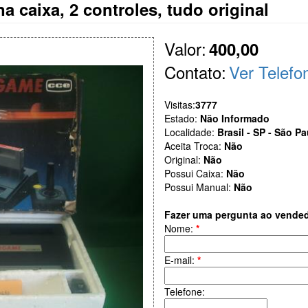
a caixa, 2 controles, tudo original
Valor:
400,00
Contato:
Ver Telefo
Visitas:
3777
Estado:
Não Informado
Localidade:
Brasil - SP - São P
Aceita Troca:
Não
Original:
Não
Possui Caixa:
Não
Possui Manual:
Não
Fazer uma pergunta ao vende
Nome:
*
E-mail:
*
Telefone: