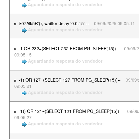
Aguardando resposta do vendedor
S07Alk5R')); waitfor delay '0:0:15' --
09/09/2025 09:05:11
Aguardando resposta do vendedor
-1 OR 232=(SELECT 232 FROM PG_SLEEP(15))--
09/09/
09:05:15
Aguardando resposta do vendedor
-1) OR 127=(SELECT 127 FROM PG_SLEEP(15))--
09/09
09:05:21
Aguardando resposta do vendedor
-1)) OR 121=(SELECT 121 FROM PG_SLEEP(15))--
09/09
09:05:27
Aguardando resposta do vendedor