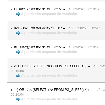
O3jmzhIY'; waitfor delay '0:0:15' --
10/09/2025 00:19:42
Aguardando resposta do vendedor
dvYiVss2'); waitfor delay '0:0:15' --
10/09/2025 00:19:47
Aguardando resposta do vendedor
ItOiXIKe')); waitfor delay '0:0:15' --
10/09/2025 00:19:50
Aguardando resposta do vendedor
-1 OR 763=(SELECT 763 FROM PG_SLEEP(15))--
10/09/
00:19:58
Aguardando resposta do vendedor
-1) OR 172=(SELECT 172 FROM PG_SLEEP(15))--
10/09
00:20:04
Aguardando resposta do vendedor