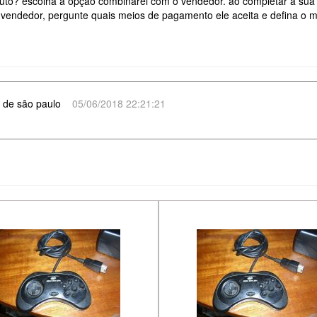
o? escolha a opção combinarei com o vendedor. ao completar a sua 
 vendedor, pergunte quais meios de pagamento ele aceita e defina o 
 de são paulo
05/06/2018 22:21:21