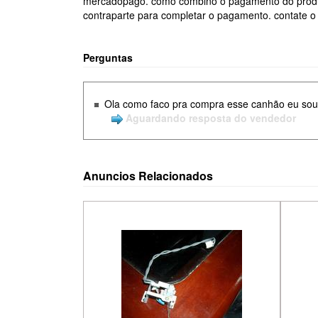
mercadopago. como combino o pagamento do produt
contraparte para completar o pagamento. contate o
Perguntas
Ola como faco pra compra esse canhão eu sou
Aguardando resposta do vendedor
Anuncios Relacionados