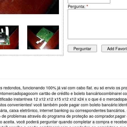
Pergunta:
*
 redondos, funcionando 100% já vai com cabo flat. eu só envio os produ
amentomercadopagocom cartão de crédito e boleto bancáriocombinarei
ficaão instantnea 12 x12 x12 x15 x12 x12 x24 x o que é o mercadop
tos convenientes! você também pode pagar com boleto bancário:identif
ia, caixa eletrônico, internet banking ou correspondentes bancários.
 de problemas através do programa de proteção ao comprador.pagar
o aceita. você poderá perguntar quando completar a compra e recebe