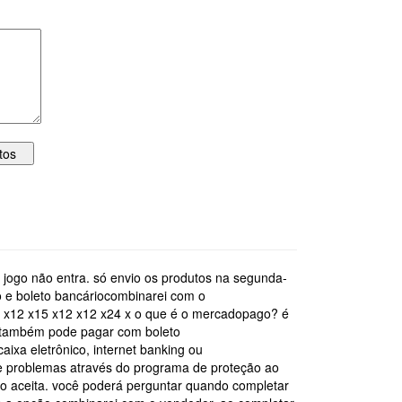
 o jogo não entra. só envio os produtos na segunda-
to e boleto bancáriocombinarei com o
 x12 x15 x12 x12 x24 x o que é o mercadopago? é
ê também pode pagar com boleto
ixa eletrônico, internet banking ou
e problemas através do programa de proteção ao
 aceita. você poderá perguntar quando completar