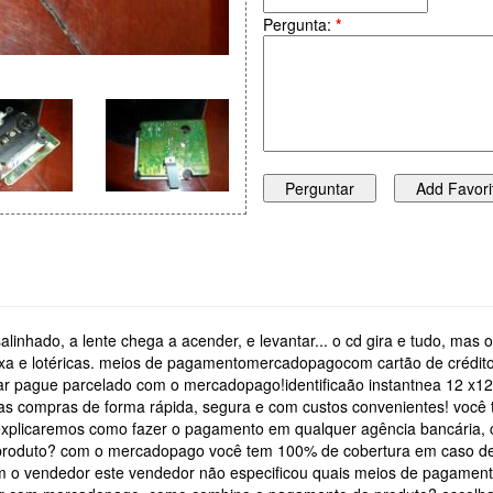
Pergunta:
*
esalinhado, a lente chega a acender, e levantar... o cd gira e tudo, mas
, caixa e lotéricas. meios de pagamentomercadopagocom cartão de crédi
 pague parcelado com o mercadopago!identificaão instantnea 12 x12
as compras de forma rápida, segura e com custos convenientes! voc
 explicaremos como fazer o pagamento em qualquer agência bancária, ca
o produto? com o mercadopago você tem 100% de cobertura em caso d
o vendedor este vendedor não especificou quais meios de pagamento