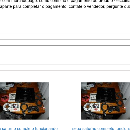
ar com mercadopago. como combino o pagamento do produto? escolha
aparte para completar o pagamento. contate o vendedor, pergunte qua
 saturno completo funcionando
sega saturno completo funcio