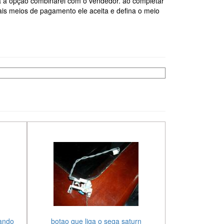
 a opção combinarei com o vendedor. ao completar
is meios de pagamento ele aceita e defina o meio
nando
botao que liga o sega saturn