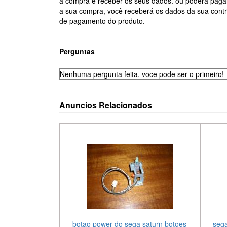
a compra e receber os seus dados. ou poderá pag
a sua compra, você receberá os dados da sua contr
de pagamento do produto.
Perguntas
Nenhuma pergunta feita, voce pode ser o primeiro!
Anuncios Relacionados
botao power do sega saturn botoes
sega