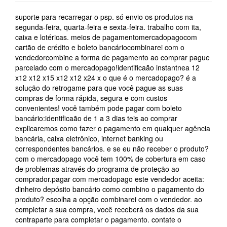
suporte para recarregar o psp. só envio os produtos na
segunda-feira, quarta-feira e sexta-feira. trabalho com ita,
caixa e lotéricas. meios de pagamentomercadopagocom
cartão de crédito e boleto bancáriocombinarei com o
vendedorcombine a forma de pagamento ao comprar pague
parcelado com o mercadopago!identificaão instantnea 12
x12 x12 x15 x12 x12 x24 x o que é o mercadopago? é a
solução do retrogame para que você pague as suas
compras de forma rápida, segura e com custos
convenientes! você também pode pagar com boleto
bancário:identificaão de 1 a 3 dias teis ao comprar
explicaremos como fazer o pagamento em qualquer agência
bancária, caixa eletrônico, internet banking ou
correspondentes bancários. e se eu não receber o produto?
com o mercadopago você tem 100% de cobertura em caso
de problemas através do programa de proteção ao
comprador.pagar com mercadopago este vendedor aceita:
dinheiro depósito bancário como combino o pagamento do
produto? escolha a opção combinarei com o vendedor. ao
completar a sua compra, você receberá os dados da sua
contraparte para completar o pagamento. contate o