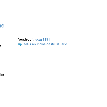
ne
Vendedor:
lucas1191
Mais anúncios deste usuário
a
dor