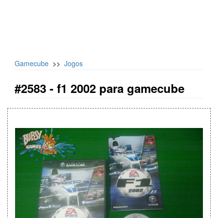
Gamecube
>>
Jogos
#2583 -
f1 2002 para gamecube