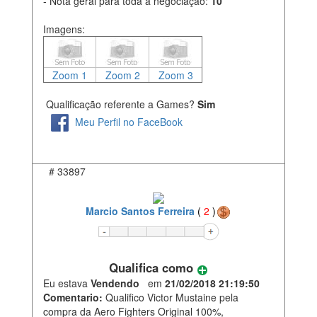
- Nota geral para toda a negociação:
10
Imagens:
Zoom 1
Zoom 2
Zoom 3
Qualificação referente a Games?
Sim
Meu Perfil no FaceBook
#
33897
Marcio Santos Ferreira
(
2
)
Qualifica como
Eu estava
Vendendo
em
21/02/2018 21:19:50
Comentario:
Qualifico Victor Mustaine pela
compra da Aero Fighters Original 100%,