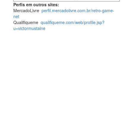
Perfis em outros sites:
MercadoLivre
perfil.mercadolivre.com.br/retro-game-
net
Qualifiqueme
qualifiqueme.com/web/profile.jsp?
u=victormustaine