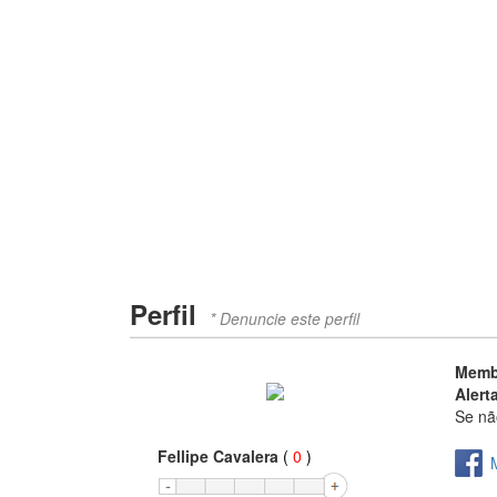
Perfil
* Denuncie este perfil
Memb
Alert
Se nã
Fellipe Cavalera
(
0
)