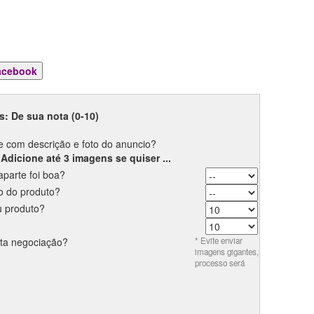
s: De sua nota (0-10)
e com descrição e foto do anuncio?
Adicione até 3 imagens se quiser ...
parte foi boa?
 do produto?
u produto?
sta negociação?
* Evite enviar
imagens gigantes,
processo será