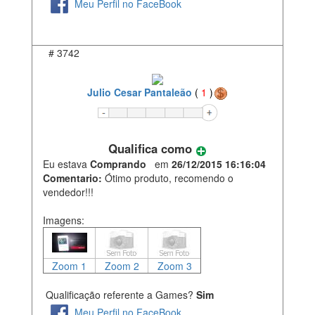
Meu Perfil no FaceBook
#
3742
Julio Cesar Pantaleão
(
1
)
Qualifica como
Eu estava
Comprando
em
26/12/2015 16:16:04
Comentario:
Ótimo produto, recomendo o
vendedor!!!
Imagens:
Zoom 1
Zoom 2
Zoom 3
Qualificação referente a Games?
Sim
Meu Perfil no FaceBook