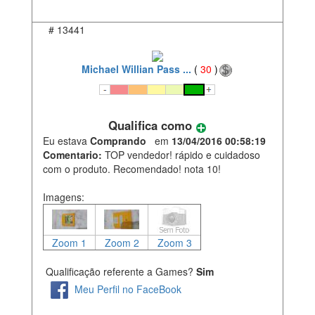
#
13441
Michael Willian Pass ...
(
30
)
Qualifica como
Eu estava
Comprando
em
13/04/2016 00:58:19
Comentario:
TOP vendedor! rápido e cuidadoso
com o produto. Recomendado! nota 10!
Imagens:
Zoom 1
Zoom 2
Zoom 3
Qualificação referente a Games?
Sim
Meu Perfil no FaceBook