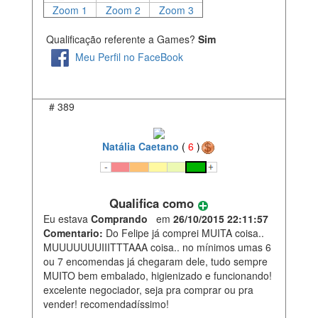
Zoom 1
Zoom 2
Zoom 3
Qualificação referente a Games?
Sim
Meu Perfil no FaceBook
#
389
Natália Caetano
(
6
)
Qualifica como
Eu estava
Comprando
em
26/10/2015 22:11:57
Comentario:
Do Felipe já comprei MUITA coisa..
MUUUUUUUIIITTTAAA coisa.. no mínimos umas 6
ou 7 encomendas já chegaram dele, tudo sempre
MUITO bem embalado, higienizado e funcionando!
excelente negociador, seja pra comprar ou pra
vender! recomendadíssimo!