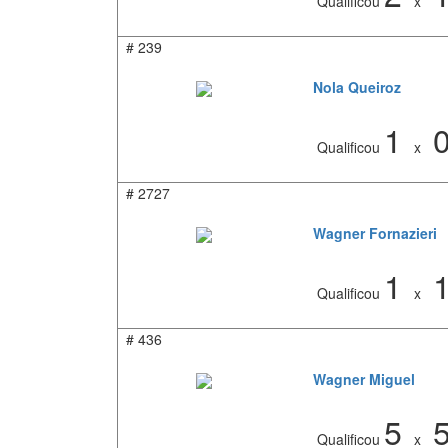
Qualificou
x
#
239
Nola Queiroz
1
Qualificou
x
#
2727
Wagner Fornazieri
1
Qualificou
x
#
436
Wagner Miguel
5
Qualificou
x