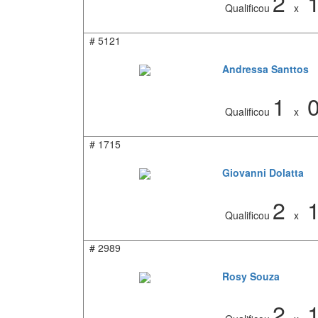
2
Qualificou
x
#
5121
Andressa Santtos
1
Qualificou
x
#
1715
Giovanni Dolatta
2
Qualificou
x
#
2989
Rosy Souza
2