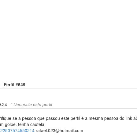
- Perfil
#
549
9:24
* Denuncie este perfil
ifique se a pessoa que passou este perfil é a mesma pessoa do link ab
um golpe. tenha cautela!
/722507574550214
rafael.023@hotmail.com