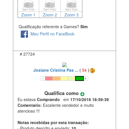
Zoom 1
Zoom 2
Zoom 3
Qualificação referente a Games?
Sim
Meu Perfil no FaceBook
#
27724
Josiane Cristina Pas ...
(
54
)
Qualifica como
Eu estava
Comprando
em
17/10/2016 18:59:39
Comentario:
Excelente vendedor e muito
atencioso !!!
Notas recebidas por esta transação:
- Produto descrito e enviado:
10